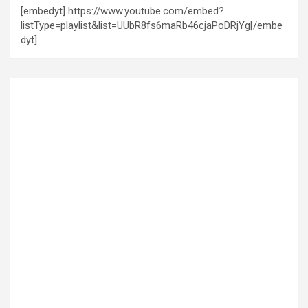
[embedyt] https://www.youtube.com/embed?
listType=playlist&list=UUbR8fs6maRb46cjaPoDRjYg[/embe
dyt]