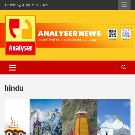
Skip
Thursday, August 6, 2026
to
content
Analyser
hindu