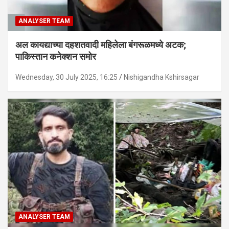
ANALYSER TEAM
अल कायद्याच्या दहशतवादी महिलेला बंगरूळमध्ये अटक;
पाकिस्तान कनेक्शन समोर
Wednesday, 30 July 2025, 16:25
Nishigandha Kshirsagar
ANALYSER TEAM