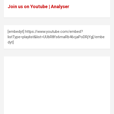
Join us on Youtube | Analyser
[embedyt] https://www.youtube.com/embed?
listType=playlist&list=UUbR8fs6maRb46cjaPoDRjYg[/embe
dyt]