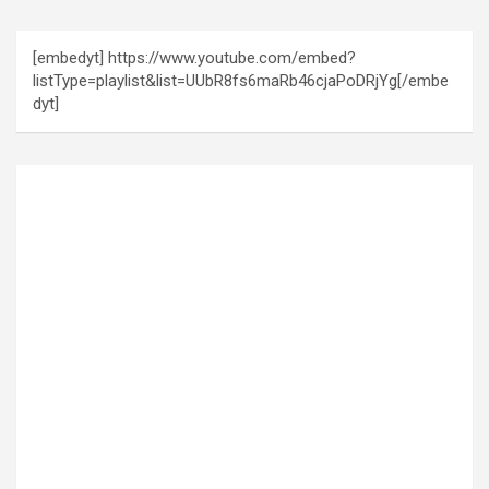
[embedyt] https://www.youtube.com/embed?
listType=playlist&list=UUbR8fs6maRb46cjaPoDRjYg[/embe
dyt]