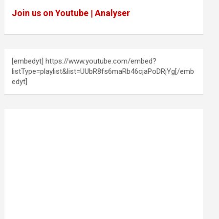
Join us on Youtube | Analyser
[embedyt] https://www.youtube.com/embed?
listType=playlist&list=UUbR8fs6maRb46cjaPoDRjYg[/emb
edyt]