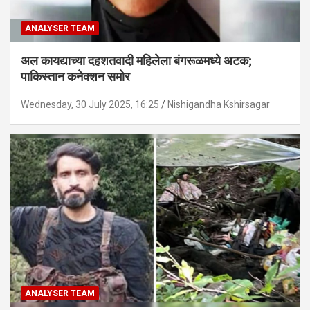
ANALYSER TEAM
अल कायद्याच्या दहशतवादी महिलेला बंगरूळमध्ये अटक;
पाकिस्तान कनेक्शन समोर
Wednesday, 30 July 2025, 16:25
Nishigandha Kshirsagar
ANALYSER TEAM