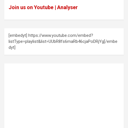
Join us on Youtube | Analyser
[embedyt] https://www.youtube.com/embed?
listType=playlist&list=UUbR8fs6maRb46cjaPoDRjYg[/embe
dyt]