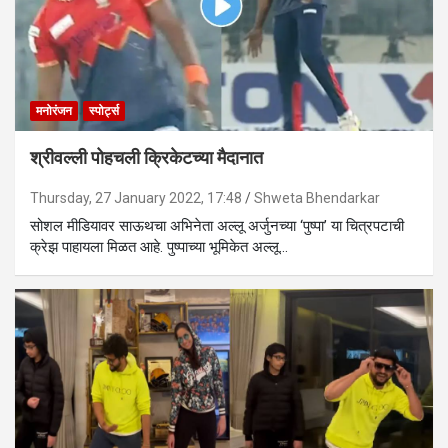
मनोरंजन
स्पोर्ट्स
श्रीवल्ली पोहचली क्रिकेटच्या मैदानात
Thursday, 27 January 2022, 17:48
Shweta Bhendarkar
सोशल मीडियावर साऊथचा अभिनेता अल्लू अर्जुनच्या ‘पुष्पा’ या चित्रपटाची
क्रेझ पाहायला मिळत आहे. पुष्पाच्या भूमिकेत अल्लू…