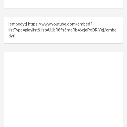
[embedyt] https://www.youtube.com/embed?
listType=playlist&list=UUbR8fs6maRb46cjaPoDRjYg[/embe
dyt]