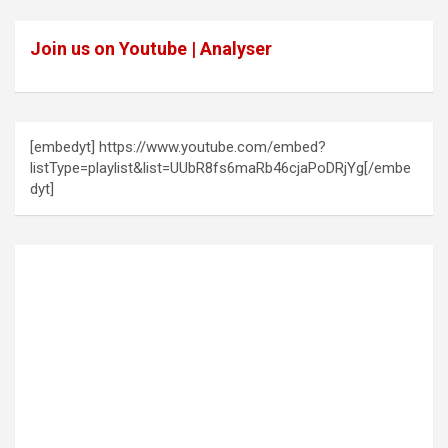
Join us on Youtube | Analyser
[embedyt] https://www.youtube.com/embed?
listType=playlist&list=UUbR8fs6maRb46cjaPoDRjYg[/embe
dyt]