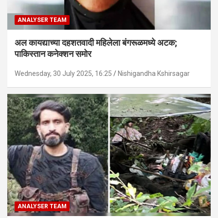
ANALYSER TEAM
अल कायद्याच्या दहशतवादी महिलेला बंगरूळमध्ये अटक;
पाकिस्तान कनेक्शन समोर
Wednesday, 30 July 2025, 16:25
Nishigandha Kshirsagar
ANALYSER TEAM