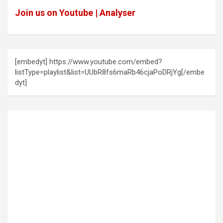
Join us on Youtube | Analyser
[embedyt] https://www.youtube.com/embed?
listType=playlist&list=UUbR8fs6maRb46cjaPoDRjYg[/embe
dyt]