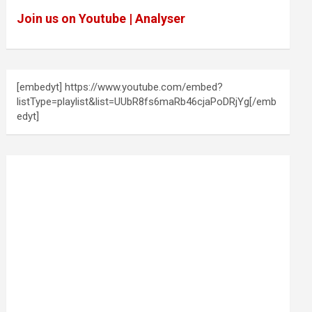
Join us on Youtube | Analyser
[embedyt] https://www.youtube.com/embed?
listType=playlist&list=UUbR8fs6maRb46cjaPoDRjYg[/emb
edyt]