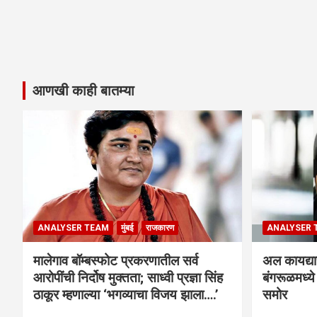
आणखी काही बातम्या
ANALYSER TEAM
मुंबई
राजकारण
ANALYSER 
मालेगाव बॉम्बस्फोट प्रकरणातील सर्व
अल कायद्या
आरोपींची निर्दोष मुक्तता; साध्वी प्रज्ञा सिंह
बंगरूळमध्य
ठाकूर म्हणाल्या ‘भगव्याचा विजय झाला….’
समोर