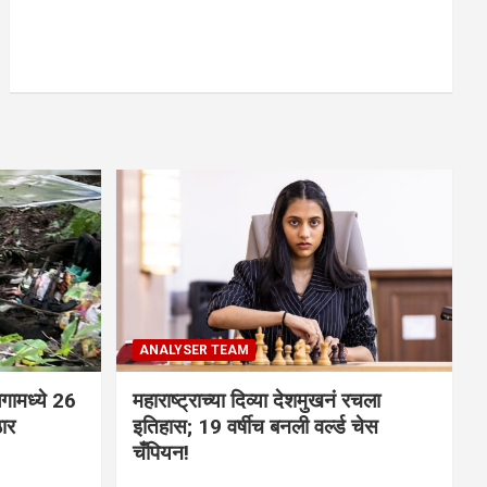
ANALYSER TEAM
गामध्ये 26
महाराष्ट्राच्या दिव्या देशमुखनं रचला
ठार
इतिहास; 19 वर्षीच बनली वर्ल्ड चेस
चँपियन!