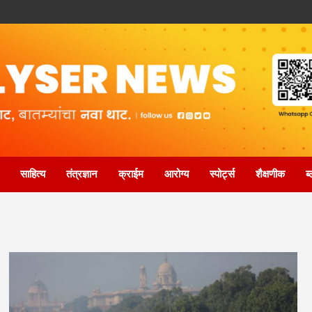
साहित्य
तंत्रज्ञान
क्राईम
आरोग्य
स्पोर्ट्स
शैक्षणीक
ब