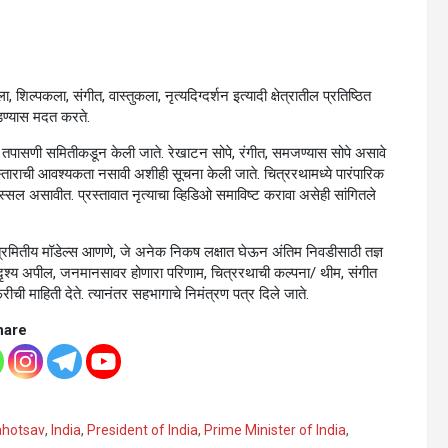
 शिल्पकला, संगीत, वास्तुकला, नृत्यदिग्दर्शन इत्यादी क्षेत्रातील प्रतिष्ठित
वडण्यास मदत करते.
ची तपासणी समितीकडून केली जाते. रेखाटन सोपे, रंगीत, समजण्यास सोपे असावे
्ताराची आवश्यकता नसावी अशीही सूचना केली जाते. चित्ररथामध्ये पारंपारिक
्सल असावीत. प्रस्तावात नृत्याचा व्हिडिओ समाविष्ट करावा असेही सांगितले
ाठी त्रिमितीय मॉडेल्स आणणे, जे अनेक निकष लक्षात घेऊन अंतिम निवडीसाठी तज्ञ
 दृश्य अपील, जनमानसावर होणारा परिणाम, चित्ररथाची कल्पना/ थीम, संगीत
ीची माहिती देते. त्यानंतर सहभागाचे निमंत्रण पत्र दिले जाते.
hare
ahotsav
,
India
,
President of India
,
Prime Minister of India
,