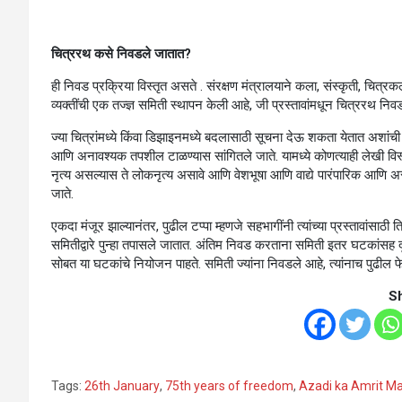
चित्ररथ कसे निवडले जातात?
ही निवड प्रक्रिया विस्तृत असते . संरक्षण मंत्रालयाने कला, संस्कृती, चित्रकला,
व्यक्तींची एक तज्ज्ञ समिती स्थापन केली आहे, जी प्रस्तावांमधून चित्ररथ नि
ज्या चित्रांमध्ये किंवा डिझाइनमध्ये बदलासाठी सूचना देऊ शकता येतात अशां
आणि अनावश्यक तपशील टाळण्यास सांगितले जाते. यामध्ये कोणत्याही लेखी विस
नृत्य असल्यास ते लोकनृत्य असावे आणि वेशभूषा आणि वाद्ये पारंपारिक आणि अस
जाते.
एकदा मंजूर झाल्यानंतर, पुढील टप्पा म्हणजे सहभागींनी त्यांच्या प्रस्तावांस
समितीद्वारे पुन्हा तपासले जातात. अंतिम निवड करताना समिती इतर घटकांसह
सोबत या घटकांचे नियोजन पाहते. समिती ज्यांना निवडले आहे, त्यांनाच पुढील फेर
S
Tags:
26th January
,
75th years of freedom
,
Azadi ka Amrit M