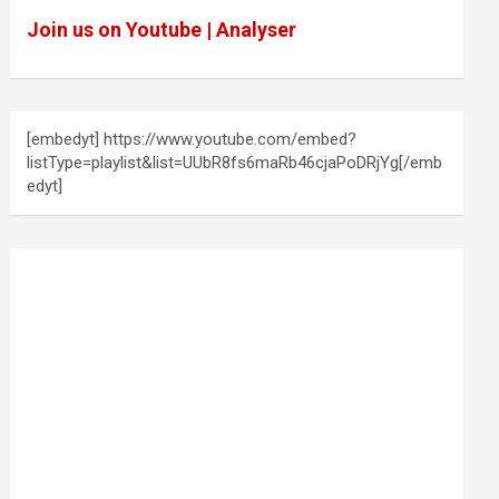
Join us on Youtube | Analyser
[embedyt] https://www.youtube.com/embed?
listType=playlist&list=UUbR8fs6maRb46cjaPoDRjYg[/emb
edyt]