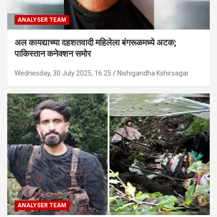
ANALYSER TEAM
अल कायद्याच्या दहशतवादी महिलेला बंगरूळमध्ये अटक;
पाकिस्तान कनेक्शन समोर
Wednesday, 30 July 2025, 16:25
Nishigandha Kshirsagar
ANALYSER TEAM