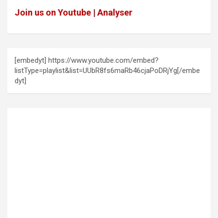
Join us on Youtube | Analyser
[embedyt] https://www.youtube.com/embed?
listType=playlist&list=UUbR8fs6maRb46cjaPoDRjYg[/embe
dyt]