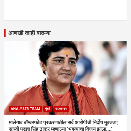
आणखी काही बातम्या
ANALYSER TEAM
मुंबई
राजकारण
मालेगाव बॉम्बस्फोट प्रकरणातील सर्व आरोपींची निर्दोष मुक्तता;
साध्वी प्रज्ञा सिंह ठाकूर म्हणाल्या ‘भगव्याचा विजय झाला….’