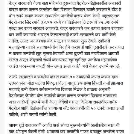
केंद्र सरकारने गेल्या सहा महिन्यांत दुसऱ्यांदा पेट्रोल-डिझेलवरील अबकारी
करात कपात करून जनतेला मोठा दिलासा दिल्यावर ठाकरे सरकारने दीड ते
दोन रुपये कपात करून राज्यातील जनतेची क्रूर चेष्टा केली. महाराष्ट्रात
पेट्रोलवर लिटरमागे ३२.५५ रुपये तर डिझेलवर लिटरमागे २२.३७ रुपये
एवढा कर राज्य सरकार आकारते. केंद्र सरकारने कर कपात करून राज्याचा
कर कमी करण्याचे आवाहन केल्यानंतरही ठाकरे सरकारने कर कमी केले
नाहीत, उलट अनावश्यक वाद घालून राजकारण सुरू ठेवले. एकीकडे
महागाईच्या नावाने सत्ताधाऱ्यांनीच निदर्शने करायची आणि दुसरीकरे कर कपात
न करता जनतेची लूट सुरूच ठेवायची असा दुटप्पी डाव महाविकास आघाडी
खेळत असून केंद्राशी संघर्ष करण्याच्या खुमखुमीतून जनतेला महागाईच्या
खाईत भरडण्याचा कपटी खेळ उघड झाला आहे,” असे केशव उपाध्ये म्हणाले.
ठाकरे सरकारने दारूवरील करात तब्बल ५० टक्क्यांची कपात करून दारू
उत्पादकांना मोठा मलिदा मिळवून दिला. मात्र, इंधनाच्या किंमती कमी झाल्यास
महागाई कमी होऊन सर्वसामान्यांना दिलासा मिळेल हे ठाऊक असूनही
पेट्रोलवर जेमतेम दोन रुपयांची कपात करून जनतेला दिलासा नाकारला,
असा आरोपही उपाध्ये यांनी केला. विदेशी मद्याला दिलेल्या सवलतीप्रमाणेच
पेट्रोल आणि डिझेलवरील राज्याच्या व्हॅट आकारणीतही ५० टक्के कपात झाली
पाहिजे, अशी मागणी त्यांनी केली.
आपण धूर्त राजकारणी आहोत असे सांगत मुख्यमंत्र्यांनी अलीकडेच स्वतःची
पाठ थोपटून घेतली होती. आताच्या कर कपातीचे गाजर दाखवून जनतेला राज्य