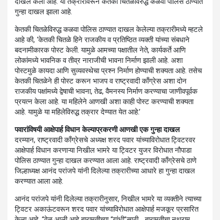
दाखल केली आहे. या तक्रारीवरून केतकी चितळेविरुद्ध कळवा पोलिस ठाण्यात
गुन्हा दाखल झाला आहे.
केतकी चितळेविरुद्ध कळवा पोलिस ठाण्यात दाखल केलेल्या तक्रारीमध्ये म्हटले
आहे की, ‘केतकी चितळे हिने राजकीय व प्रतिष्ठित व्यक्ती यांच्या संबधाने
बदनामीकारक पोस्ट केली. यामुळे आमच्या पक्षातील नेते, कार्यकर्ते आणि
लोकांमध्ये भावनिक व तीव्र नाराजीची भावना निर्माण झाली आहे. अशा
पोस्टमुळे कायदा आणि सुव्यवस्थेचा प्रश्न निर्माण होण्याची शक्यता आहे. तसेच
केतकी चितळेने ही पोस्ट करून भाजप व राष्ट्रवादी काँग्रेस अशा दोन
राजकीय पक्षांमध्ये द्वेषाची भावना, तेढ, वैमनस्य निर्माण करण्याचा जाणीवपूर्वक
प्रयत्न केला आहे. या महिलेने आणखी अशा काही पोस्ट करण्याची शक्यता
आहे. यामुळे या महिलेविरुद्ध तक्रार देण्यात येत आहे.’
पवारांविषयी आक्षेपार्ह विधान केल्याप्रकरणी आणखी एक गुन्हा दाखल
दरम्यान, राष्ट्रवादी काँग्रेसचे अध्यक्ष शरद पवार यांच्याविरोधात ट्विटरवर
आक्षेपार्ह विधान करणाऱ्या निखील भामरे या ट्विटर युजर विरोधात नौपाडा
पोलिस ठाण्यात गुन्हा दाखल करण्यात आला आहे. राष्ट्रवादी काँग्रेसचे ठाणे
जिल्हाध्यक्ष आनंद परांजपे यांनी दिलेल्या तक्रारीच्या आधारे हा गुन्हा दाखल
करण्यात आला आहे.
आनंद परांजपे यांनी दिलेल्या तक्रारीनुसार, निखील भामरे या व्यक्तीने त्याच्या
ट्विटर अकाऊंटवरून शरद पवार यांच्याविरोधात आक्षेपार्ह मजकूर प्रसारित
केला आहे. “वेळ आली आहे बारामतीच्या “गांधी”साठी… बारामतीचा नथुराम