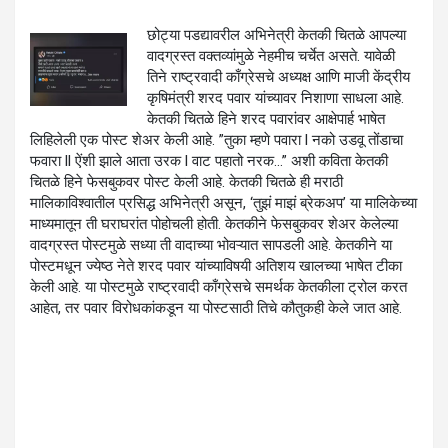
छोट्या पडद्यावरील अभिनेत्री केतकी चितळे आपल्या
वादग्रस्त वक्तव्यांमुळे नेहमीच चर्चेत असते. यावेळी
तिने राष्ट्रवादी काँग्रेसचे अध्यक्ष आणि माजी केंद्रीय
कृषिमंत्री शरद पवार यांच्यावर निशाणा साधला आहे.
केतकी चितळे हिने शरद पवारांवर आक्षेपार्ह भाषेत
लिहिलेली एक पोस्ट शेअर केली आहे. ”तुका म्हणे पवारा l नको उडवू तोंडाचा
फवारा ll ऐंशी झाले आता उरक l वाट पहातो नरक…” अशी कविता केतकी
चितळे हिने फेसबुकवर पोस्ट केली आहे. केतकी चितळे ही मराठी
मालिकाविश्वातील प्रसिद्ध अभिनेत्री असून, ‘तुझं माझं ब्रेकअप’ या मालिकेच्या
माध्यमातून ती घराघरांत पोहोचली होती. केतकीने फेसबुकवर शेअर केलेल्या
वादग्रस्त पोस्टमुळे सध्या ती वादाच्या भोवऱ्यात सापडली आहे. केतकीने या
पोस्टमधून ज्येष्ठ नेते शरद पवार यांच्याविषयी अतिशय खालच्या भाषेत टीका
केली आहे. या पोस्टमुळे राष्ट्रवादी काँग्रेसचे समर्थक केतकीला ट्रोल करत
आहेत, तर पवार विरोधकांकडून या पोस्टसाठी तिचे कौतुकही केले जात आहे.