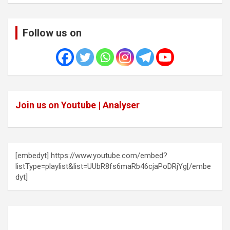
Follow us on
Join us on Youtube | Analyser
[embedyt] https://www.youtube.com/embed?
listType=playlist&list=UUbR8fs6maRb46cjaPoDRjYg[/embe
dyt]