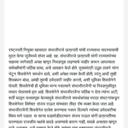
राष्ट्रपती नियुक्त खासदार संभाजीराजे छत्रपती यांची राज्यसभा सदस्यत्वाची
मुदत येत्या जुलैमध्ये संपत आहे. खा. संभाजीराजे छत्रपती यांनी राज्यसभेच्या
सहाव्या जागेसाठी अपक्ष म्हणून निवडणूक लढण्याचे जाहीर करून आपल्याला
सर्वपक्षीयांनी पाठिंबा द्यावा, असे आवाहन केले होते. मुख्यमंत्री उद्धव ठाकरे यांना
भेटून शिवसेनेने समर्थन द्यावे, अशी अपेक्षा व्यक्त केली होती; परंतु आधी तुम्ही
शिवबंधन बांधा, आम्ही तुमची उमेदवारी जाहीर करतो, अशी भूमिका शिवसेनेने
घेतली. शिवसेनेची ही भूमिका मान्य नसल्याने संभाजीराजेंनी या निवडणुकीतून
माघार घेतल्याचे वृत्त आहे. शिवसेनेने संभाजीराजेंना पाठिंबा न देता त्यांना अटी,
शर्ती घालून फसवणूक केल्यामुळे संभाजीराजे समर्थकांसह मराठा संघटनांकडून
शिवसेनेवर विशेषत: संजय राऊत यांच्यावर तीव्र रोष व्यक्त केला जात आहे.
संभाजीराजेंनी शिवसेनेत प्रवेश करण्यास नकार दिल्याने त्यांच्या उमेदवारीचा
विषय मागे पडला. या साऱ्या घडामोडीदरम्यान संजय राऊत यांनी छत्रपतींच्या
घराण्याला राजकीय पक्षांचे वावडे असण्याचे कारण नाही, मावळे असतात म्हणून
राजे असतात, असे वक्तव्य केले होते. त्यांच्या याच वक्तव्यावर संभाजीराजे