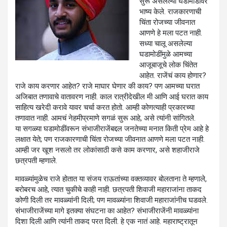
सुरू असलेल्या घडामोडींवर
भाष्य केले. राजकारणाची
चिंता रोजच्या जीवनात
आणणे हे मला पटत नाही.
सध्या चालू असलेल्या
घडामोडींमुळे आमच्या
आजूबाजूचे लोक चिंतेत
आहेत. राजेंचं काय होणार?
राजे काय करणार आहेत? राजे माघार घेणार की काय? पण आमच्या घरात
अजिबात तणावाचे वातावरण नाही. काल रात्रीदेखील मी आणि आई घरात काय
साहित्य खरेदी करावे यावर चर्चा करत होतो. आम्ही कोणत्याही प्रकारच्या
तणावात नाही. आमचं नेहमीप्रमाणे सगळं सुरू आहे, असे त्यांनी सांगितले.
या सगळ्या घडामोडींवरून संभाजीराजेंबद्दल जनतेच्या मनात किती प्रेम आहे हे
लक्षात येते; पण राजकारणाची चिंता रोजच्या जीवनात आणणे मला पटत नाही.
आम्ही जर खूश नसलो तर लोकांसाठी कसे काम करणार, असे शहाजीराजे
छत्रपती म्हणाले.
मावळ्यांमुळेच राजे होतात या संजय राऊतांच्या वक्तव्यावर बोलताना ते म्हणाले,
बरोबरच आहे, त्यात चुकीचे काही नाही. छत्रपती शिवाजी महाराजांना ताकद
कोणी दिली तर मावळ्यांनी दिली; पण मावळ्यांना शिवाजी महाराजांनीच घडवले.
संभाजीराजेंच्या मागे इतक्या संघटना का आहेत? संभाजीराजेंनी मावळ्यांना
दिशा दिली आणि त्यांनी ताकद परत दिली. हे एक नातं आहे. महाराष्ट्रातून