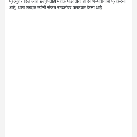
प्रत्युत्तर दिले आहे. छत्रपतीही मावळे घडवतात. ही देवाण-घेवाणीची प्रक्रिया
आहे, अशा शब्दात त्यांनी संजय राऊतांवर पलटवार केला आहे.