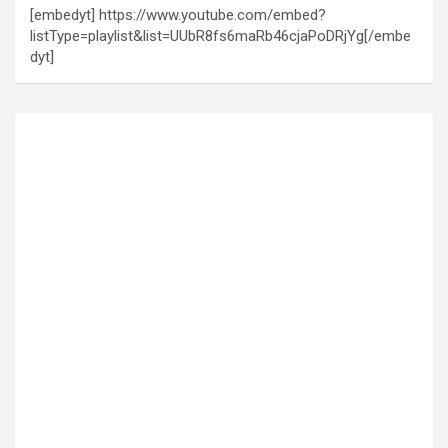
[embedyt] https://www.youtube.com/embed?
listType=playlist&list=UUbR8fs6maRb46cjaPoDRjYg[/embe
dyt]