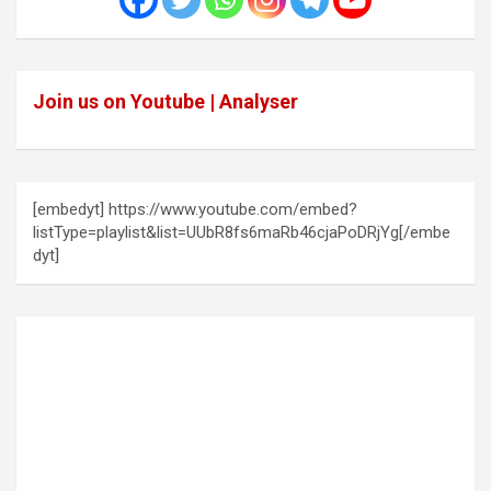
Join us on Youtube | Analyser
[embedyt] https://www.youtube.com/embed?
listType=playlist&list=UUbR8fs6maRb46cjaPoDRjYg[/embe
dyt]