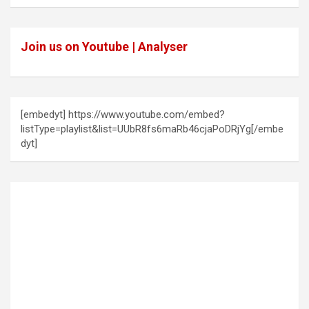
Join us on Youtube | Analyser
[embedyt] https://www.youtube.com/embed?
listType=playlist&list=UUbR8fs6maRb46cjaPoDRjYg[/embe
dyt]