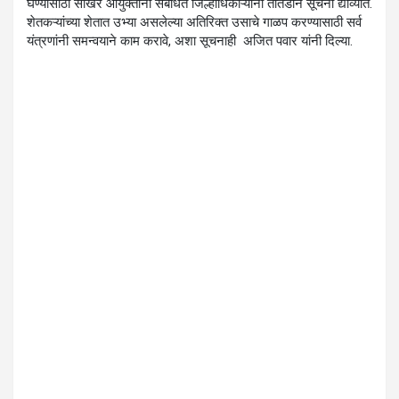
घेण्यासाठी साखर आयुक्तांनी संबंधित जिल्हाधिकाऱ्यांना तातडीने सूचना द्याव्यात.
शेतकऱ्यांच्या शेतात उभ्या असलेल्या अतिरिक्त उसाचे गाळप करण्यासाठी सर्व
यंत्रणांनी समन्वयाने काम करावे, अशा सूचनाही अजित पवार यांनी दिल्या.