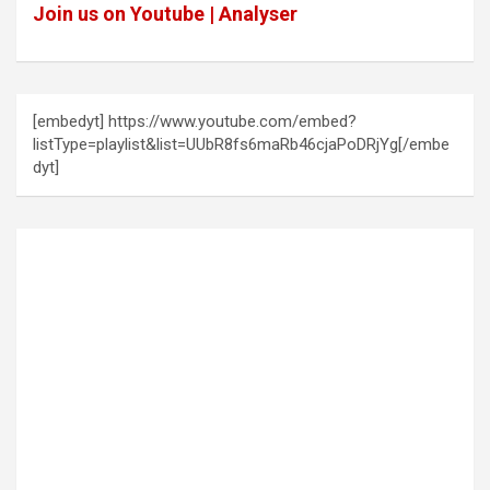
Join us on Youtube | Analyser
[embedyt] https://www.youtube.com/embed?
listType=playlist&list=UUbR8fs6maRb46cjaPoDRjYg[/embe
dyt]