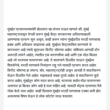
मुंबईत प्रसारमाध्यमांशी बोलताना खा.संजय राऊत म्हणाले की, मुंबई
महाराष्ट्रापासून वेगळी करुन मुंबई केंद्र सरकारच्या अधिपत्याखाली
आणण्याचा प्रयत्न सुरु असून, काही करुन त्यांना मुंबईवरील मराठी माणसाचा
हक्क आणि अधिकार काढायचा आहे. मुंबईला केंद्रशासित करण्याचे जे
कारस्थान आहे त्याचे सूत्रधार किरीट सोमय्या आहेत. याशिवाय आणखी दोन
अमराठी लफंगे आहेत, त्यातील एक वाराणसीचा आहे आणि एक मोठा बिल्डर
आहे जो भाजपचा फायनान्सर आहे. ते सातत्याने दिल्लीत जाऊन मुंबईवर
शिवसेनेचे, मराठी माणसाचे नियंत्रण राहू नये यासाठी प्रयत्न करत आहेत.
किरीट सोमय्या हा लंफगा, चोर, महाराष्ट्रद्रोही असून आजही ते सादरीकरण
घेऊन दिल्लीत गेले आहेत. माझ्याकडे सबळ पुरावे आहेत. हे सादरीकरण कुठे
करत आहेत, मुंबईतून कोण मदत करत आहे, भाजपचा सर्वात मोठा फायनान्सर
असणारा हा बिल्डर कोण आहे हे मला माहित आहे. यासाठी मोठ्या प्रमाणात पैसे
गोळा केले जात आहेत. काही दिवसात मुंबईत मराठी माणसाचा टक्का कमी होत
असल्याचा विषय घेऊन हे लोक कोर्टात जाऊ शकतात.