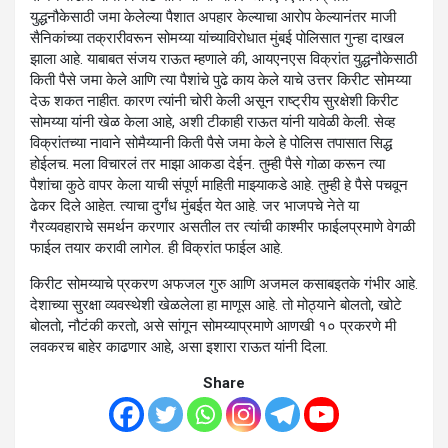
युद्धनौकेसाठी जमा केलेल्या पैशात अपहार केल्याचा आरोप केल्यानंतर माजी
सैनिकांच्या तक्रारीवरून सोमय्या यांच्याविरोधात मुंबई पोलिसात गुन्हा दाखल
झाला आहे. याबाबत संजय राऊत म्हणाले की, आयएनएस विक्रांत युद्धनौकेसाठी
किती पैसे जमा केले आणि त्या पैशांचे पुढे काय केले याचे उत्तर किरीट सोमय्या
देऊ शकत नाहीत. कारण त्यांनी चोरी केली असून राष्ट्रीय सुरक्षेशी किरीट
सोमय्या यांनी खेळ केला आहे, अशी टीकाही राऊत यांनी यावेळी केली. सेव्ह
विक्रांतच्या नावाने सोमैय्यानी किती पैसे जमा केले हे पोलिस तपासात सिद्ध
होईलच. मला विचारलं तर माझा आकडा देईन. तुम्ही पैसे गोळा करून त्या
पैशांचा कुठे वापर केला याची संपूर्ण माहिती माझ्याकडे आहे. तुम्ही हे पैसे पचवून
ढेकर दिले आहेत. त्याचा दुर्गंध मुंबईत येत आहे. जर भाजपचे नेते या
गैरव्यवहाराचे समर्थन करणार असतील तर त्यांची काश्मीर फाईलप्रमाणे वेगळी
फाईल तयार करावी लागेल. ही विक्रांत फाईल आहे.
किरीट सोमय्याचे प्रकरण अफजल गुरु आणि अजमल कसाबइतके गंभीर आहे.
देशाच्या सुरक्षा व्यवस्थेशी खेळलेला हा माणूस आहे. तो मोठ्याने बोलतो, खोटे
बोलतो, नौटंकी करतो, असे सांगून सोमय्याप्रमाणे आणखी १० प्रकरणे मी
लवकरच बाहेर काढणार आहे, असा इशारा राऊत यांनी दिला.
Share