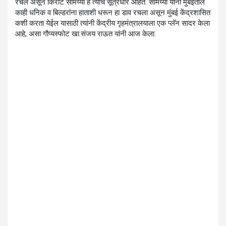
रचले असून किरीट सोमय्या हे त्याचे सूत्रधार आहेत. सोमय्या यांनी मुंबईतील
काही धनिक व बिल्डरांना हाताशी धरून हा डाव रचला असून मुंबई केंद्रशासित
कशी करता येईल यासाठी त्यांनी केंद्रीय गृहमंत्रालयाला एक प्लॅन सादर केला
आहे, असा गौप्यस्फोट खा.संजय राऊत यांनी आज केला.