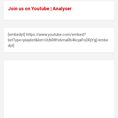
Join us on Youtube | Analyser
[embedyt] https://www.youtube.com/embed?
listType=playlist&list=UUbR8fs6maRb46cjaPoDRjYg[/embe
dyt]