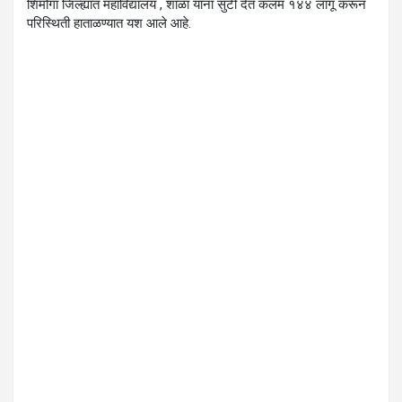
शिमोगा जिल्ह्यात महाविद्यालय , शाळा यांना सुटी देत कलम १४४ लागू करून
परिस्थिती हाताळण्यात यश आले आहे.