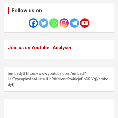
Follow us on
Join us on Youtube | Analyser
[embedyt] https://www.youtube.com/embed?
listType=playlist&list=UUbR8fs6maRb46cjaPoDRjYg[/embe
dyt]