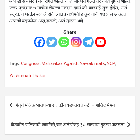
आघाडी सरकारचे नेते रांगेत आहेत. काही जात्यात गेलेत तर काही सुपात आहेत.
उत्तर प्रदेशात ७ मार्चला शेवटचं मतदान झालं की, कारवाई सुरू होईल, असं
चंद्रकांत पाटील म्हणाले होते. त्यातच यशोमती ठाकूर यांनी १७० चा आकडा
आणखी बदललेला असू शकतो, असं म्हटलं आहे.
Share
Tags:
Congress
,
Mahavikas Agahdi
,
Nawab malik
,
NCP
,
Yashomati Thakur
Post
मंत्री मलिक भाजपच्या राजकीय षडयंत्राचे बळी – माजिद मेमन
navigation
बिडकीन पोलिसांची कामगिरी,चार आरोपीसह ३८ लाखांचा गुटखा पकडला