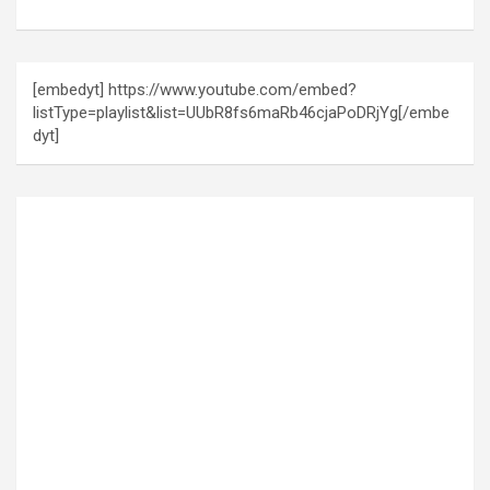
[embedyt] https://www.youtube.com/embed?
listType=playlist&list=UUbR8fs6maRb46cjaPoDRjYg[/embe
dyt]