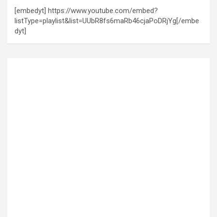
[embedyt] https://www.youtube.com/embed?
listType=playlist&list=UUbR8fs6maRb46cjaPoDRjYg[/embe
dyt]