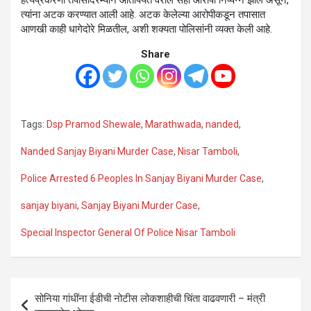
हत्येप्रकरणी तपासादरम्यान आतापर्यंत वरील सहा आरोपी निष्पन्न झाले असून,
त्यांना अटक करण्यात आली आहे. अटक केलेल्या आरोपीकडून तपासात
आणखी काही धागेदोरे मिळतील, अशी शक्यता पोलिसांनी व्यक्त केली आहे.
Share
Tags:
Dsp Pramod Shewale
,
Marathwada
,
nanded
,
Nanded Sanjay Biyani Murder Case
,
Nisar Tamboli
,
Police Arrested 6 Peoples In Sanjay Biyani Murder Case
,
sanjay biyani
,
Sanjay Biyani Murder Case
,
Special Inspector General Of Police Nisar Tamboli
Post
सोनिया गांधींना ईडीची नोटीस लोकशाहीची चिंता वाढवणारी – मंत्री
navigation