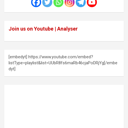
Join us on Youtube | Analyser
[embedyt] https://www.youtube.com/embed?
listType=playlist&list=UUbR8fs6maRb46cjaPoDRjYg[/embe
dyt]