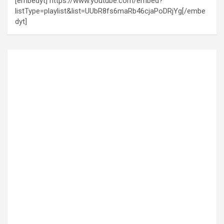
[embedyt] https://www.youtube.com/embed?
listType=playlist&list=UUbR8fs6maRb46cjaPoDRjYg[/embe
dyt]