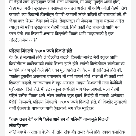
मी नेहमी लाँग ड्राइव्हवर जातो. मला आठवतंय, मी जेव्हा मुंबईत आलो होतो,
तेव्हा मला मरीन ड्राइव्हवर बसायला आवडत असेत. मी आणि ज्योती नेहमी तिथे
जायचो. त्या ठिकाणी टॅक्सीतून येणारी-जाणारी लोकं पाहिली की वाटायचं की, मी
जेव्हा कार घेऊन तेव्हा इथे येईन. तेव्हापासून मी जेवढ्या गाड्या घेतल्या आहेत
त्यातून मी मरीन ड्राइव्हवर नेहमी जातो. तिथे काही वेळ घालवतो आणि मग
परत येतो. त्या ठिकाणी क्षणभर विश्रांती मिळते आणि माझ्यासाठी हे एक
नॉस्टॅलजिया आहे.’
पहिल्या जिंगलचे १५०० रुपये मिळाले होते
के. के. हे मल्याळी होते. ते दिल्लीत वाढले. दिल्लीत माउंट मेरी स्कूल आणि
किरोडीमल काॅलेजमध्ये त्यांचे शिक्षण झाले होते. त्यांनी किरोडीमल काॅलेजमध्ये
पदवीचे शिक्षण पूर्ण केले होते. एका मुलाखतीत के. के. यांनी सांगितले होते की,
‘शाळेत दुसरीत असताना वर्गासमोर मी गाणं गायलं होतं. याआधी मी काही गाणं
शिकलो नव्हतो. सगळ्यांनाच ते खूप आवडलं. माझ्या शिक्षकांनी मला वेळोवेळी
प्रोत्साहन दिलं होतं. मी इंटरस्कूल स्पर्धेतही भाग घेऊ लागलो. मला नेहमी
पहिलं बक्षीस मिळत असे. नंतर काॅलेज सुरू झालं. तिथेही मी गायचो. अनेकदा
पैसेही मिळायचे. पहिल्या जिंगलचे १५०० रुपये मिळाले होते. मी किशोर कुमारची
गाणी ऐकायचो. पाश्चात्य गाणी ऐकायचो. मग राॅक म्युझिक.’
”तडप तडप के” आणि ”छोड आये हम वो गलियाँ” गाण्यामुळे मिळाली
लोकप्रियता
काॅलेजमध्ये असताना के.कें. नी तीन राॅक बँड तयार केले होते. एकात क्लासिक