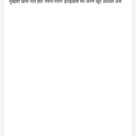
मुंबईशी खास नाते होते. त्यांना मरीन ड्राइव्हची सैर करणे खूप आवडत असे.