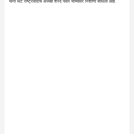
यांनी थेट राष्ट्रवादीचे अध्यक्ष शरद पवार यांच्यावर निशाणा साधला आहे.