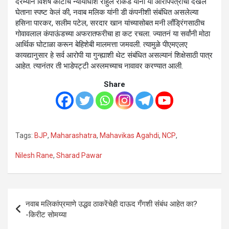
दरम्यान विशेष कोर्टाचे न्यायाधीश राहुल रोकडे यांनी या आरोपपत्राची दखल
घेताना स्पष्ट केलं की, नवाब मलिक यांनी डी कंपनीशी संबंधित असलेल्या
हसिना पारकर, सलीम पटेल, सरदार खान यांच्यासोबत मनी लाँड्रिंगसाठीच
गोवावलाल कंपाऊंडच्या अफरातफरीचा हा कट रचला. ज्यातनं या सर्वांनी मोठा
आर्थिक घोटाळा करून बेहिशेबी मालमत्ता जमवली. त्यामुळे पीएमएलए
कायद्यानुसार हे सर्व आरोपी या गुन्ह्याशी थेट संबंधित असल्यानं शिक्षेसाठी पात्र
आहेत. त्यानंतर ती भाडेपट्टी अस्लमच्याच नावावर करण्यात आली.
Share
Tags:
BJP
,
Maharashatra
,
Mahavikas Agahdi
,
NCP
,
Nilesh Rane
,
Sharad Pawar
Post
नवाब मलिकांप्रमाणे उद्धव ठाकरेंचेही दाऊद गँगशी संंबंध आहेत का?
navigation
-किरीट सोमय्या