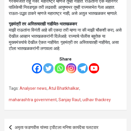
गैरसमजात राहू नका. महाराष्ट्र म्हणजे तुम्ही नाहीत. राऊतांनी एक महानगर
पालिकेची निवडणूक तरी लढवावी. आयुष्यभर तुम्ही राज्यसभेत गेला आहात.
राऊत-उद्धव ठाकरे म्हणजे महाराष्ट्र नाही, असे अतुल भातखळकर म्हणाले.
गृहमंत्री तर अस्तित्वातही नाहीयेत-भातखळकर
माझी राऊतांना विनंती आहे की एकदा तरी म्हणा ना की माझी चौकशी करा, असे
देखील आव्हान भातखळकरांनी दिलेआहे. राज्याचे पोलीस बहुतेक या
मुख्यमंत्र्यांचे देखील ऐकत नाहीयेत. गृहमंत्री तर अस्तित्वातही नाहीयेत, असा
टोला भातखळकरांनी लगावला आहे.
Share
Tags:
Analyser news
,
Atul Bhatkhalkar
,
maharashtra government
,
Sanjay Raut
,
udhav thackrey
Post
अमृता फडणवीस यांच्या ट्वीटला मनिषा कायंदेंचा पलटवार