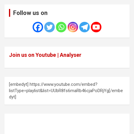
Follow us on
Join us on Youtube | Analyser
[embedyt] https://www.youtube.com/embed?
listType=playlist&list=UUbR8fs6maRb46cjaPoDRjYg[/embe
dyt]