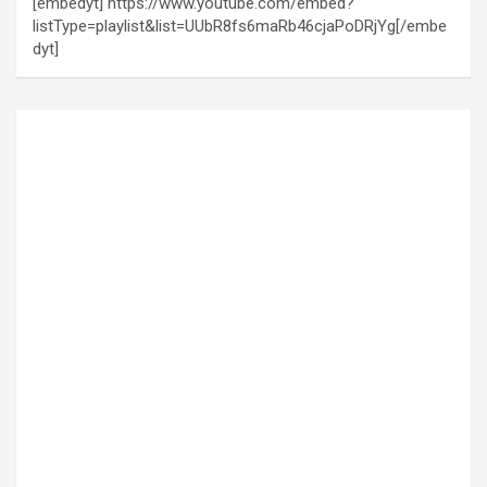
[embedyt] https://www.youtube.com/embed?
listType=playlist&list=UUbR8fs6maRb46cjaPoDRjYg[/embe
dyt]