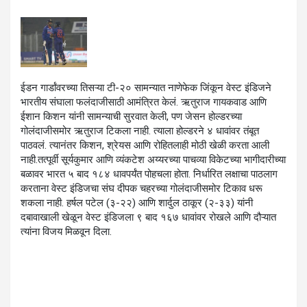
ईडन गार्डांवरच्या तिसऱ्या टी-२० सामन्यात नाणेफेक जिंकून वेस्ट इंडिजने
भारतीय संघाला फलंदाजीसाठी आमंत्रित केलं. ऋतुराज गायकवाड आणि
ईशान किशन यांनी सामन्याची सुरवात केली, पण जेसन होल्डरच्या
गोलंदाजीसमोर ऋतुराज टिकला नाही. त्याला होल्डरने ४ धावांवर तंबूत
पाठवलं. त्यानंतर किशन, श्रेयस आणि रोहितलाही मोठी खेळी करता आली
नाही.तत्पूर्वी सूर्यकुमार आणि व्यंकटेश अय्यरच्या पाचव्या विकेटच्या भागीदारीच्या
बळावर भारत ५ बाद १८४ धावपर्यंत पोहचला होता. निर्धारित लक्षाचा पाठलाग
करताना वेस्ट इंडिजचा संघ दीपक चहरच्या गोलंदाजीसमोर टिकाव धरू
शकला नाही. हर्षल पटेल (३-२२) आणि शार्दुल ठाकूर (२-३३) यांनी
दबावाखाली खेळून वेस्ट इंडिजला ९ बाद १६७ धावांवर रोखले आणि दौऱ्यात
त्यांना विजय मिळवून दिला.