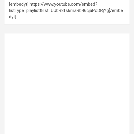
[embedyt] https://www.youtube.com/embed?
listType=playlist&list=UUbR8fs6maRb46cjaPoDRjYg[/embe
dyt]