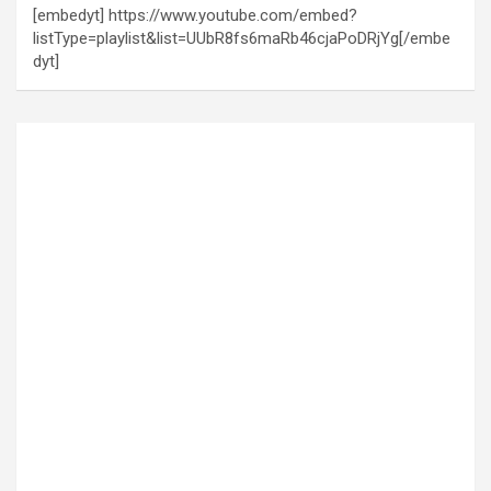
[embedyt] https://www.youtube.com/embed?
listType=playlist&list=UUbR8fs6maRb46cjaPoDRjYg[/embe
dyt]