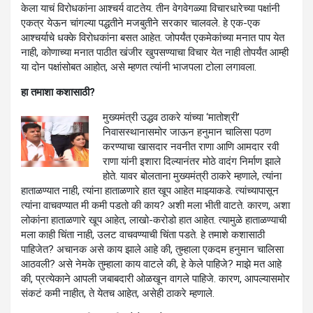
केला याचं विरोधकांना आश्चर्य वाटतेय. तीन वेगवेगळ्या विचारधारेच्या पक्षांनी
एकत्र येऊन चांगल्या पद्धतीने मजबुतीने सरकार चालवले. हे एक-एक
आश्चर्याचे धक्के विरोधकांना बसत आहेत. जोपर्यंत एकमेकांच्या मनात पाप येत
नाही, कोणाच्या मनात पाठीत खंजीर खुपसण्याचा विचार येत नाही तोपर्यंत आम्ही
या दोन पक्षांसोबत आहोत, असे म्हणत त्यांनी भाजपला टोला लगावला.
हा तमाशा कशासाठी?
मुख्यमंत्री उद्धव ठाकरे यांच्या ‘मातोश्री’
निवासस्थानासमोर जाऊन हनुमान चालिसा पठण
करण्याचा खासदार नवनीत राणा आणि आमदार रवी
राणा यांनी इशारा दिल्यानंतर मोठे वादंग निर्माण झाले
होते. यावर बोलताना मुख्यमंत्री ठाकरे म्हणाले, त्यांना
हाताळण्यात नाही, त्यांना हाताळणारे हात खूप आहेत माझ्याकडे. त्यांच्यापासून
त्यांना वाचवण्यात मी कमी पडतो की काय? अशी मला भीती वाटते. कारण, अशा
लोकांना हाताळणारे खूप आहेत, लाखो-करोडो हात आहेत. त्यामुळे हाताळण्याची
मला काही चिंता नाही, उलट वाचवण्याची चिंता पडते. हे तमाशे कशासाठी
पाहिजेत? अचानक असे काय झाले आहे की, तुम्हाला एकदम हनुमान चालिसा
आठवली? असे नेमके तुम्हाला काय वाटले की, हे केले पाहिजे? माझे मत आहे
की, प्रत्येकाने आपली जबाबदारी ओळखून वागले पाहिजे. कारण, आपल्यासमोर
संकटं कमी नाहीत, ते येतच आहेत, असेही ठाकरे म्हणाले.