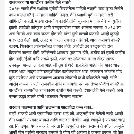
राजकारण या पातळीवर कधीच गेले नव्हते!
२०१७ साली तीन पक्षांच्या युतीची शिवसेनेला माहिती नव्हती. यांचं छुप्या रितीने
काय चाललंय? हे आम्हाला माहिती नव्हतं. तीन पक्षाची युती आम्हाला तरी
सांगितली नव्हती. माझ्या राजकीय कारकिर्दीची सुरुवात भाजप-सेनेच्या युतीत
झाली. त्यावेळी काँग्रेस आणि राष्ट्रवादीचा पर्याय आलेला नव्हता. २०१७ ला
असं नेमकं असं काय घडलं होतं की, यांना युती करावी वाटली. आम्ही कुठेही
फरफटत गेलो नाही, उलट भाजपला समजत नाही की, आता करायचे काय?
कारण, शिवसेना त्यांच्यासोबत जाणार होती. त्यावेळी तर राष्ट्रवादी दोन
दिवसांत जाणार होती. काँग्रेसचे आमदार फुटणार होते, अडीच वर्ष झाली काहीच
होत नाही. ‘ईडी’ वगैरे सगळे झाले. आता तर लोकांच्या मनात तीव्र संताप
उफाळून यायला लागला आहे. जी तुमची थेरं चाललेली आहेत की, यावर धाड,
त्यावर धाड. माझ्या झोपडपट्टीतील कार्यकर्त्यावर धाड. त्यावरून लोकांचे पोट
कुठे भरतेय? असे राजकारण आपल्या लोकांनी कधी बघितलेले नाही. खोटे
आरोप करून आपली राजकीय पोळी भाजायची; पण जनतेच्या पोळीचे काय? या
पातळीवर राज्यातील राजकारण कधीच गेले नव्हते, देशातलेही गेले नव्हते, असे
म्हणत उद्धव ठाकरे यांनी भाजपवर निशाणा साधला.
सरकार पाडण्याचा आणि छळण्याचा आटापिटा करू नका…
माझी आजही अशी प्रामाणिक इच्छा आहे की, अजूनही वेळ गेलेली नाही. आम्ही
तीन पक्षांनी सरकार बनवलं आणि चालवलं देखील आहे. त्यामुळे हे सरकार चालू
द्या. निवडणूक येणारच आहे, जनता निवडणुकीत काय करायचं ते बघेल. त्यामुळे
आम्ही तीन पक्षांनी सरकार बनवलं ते योग्य की अयोग्य हे जनता ठरवेल. ती वेळ