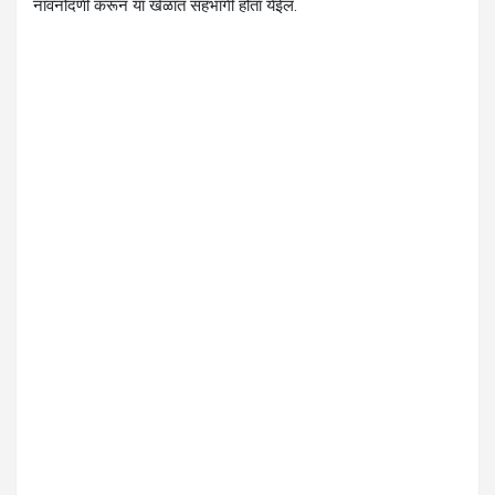
नावनोंदणी करून या खेळात सहभागी होता येईल.