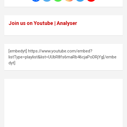
Join us on Youtube | Analyser
[embedyt] https://www.youtube.com/embed?
listType=playlist&list=UUbR8fs6maRb46cjaPoDRjYg[/embe
dyt]