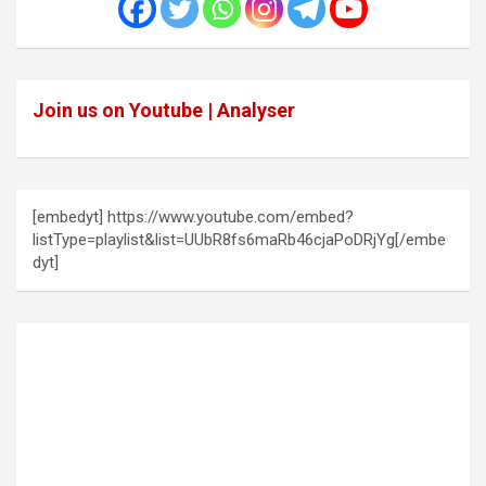
Join us on Youtube | Analyser
[embedyt] https://www.youtube.com/embed?
listType=playlist&list=UUbR8fs6maRb46cjaPoDRjYg[/embe
dyt]