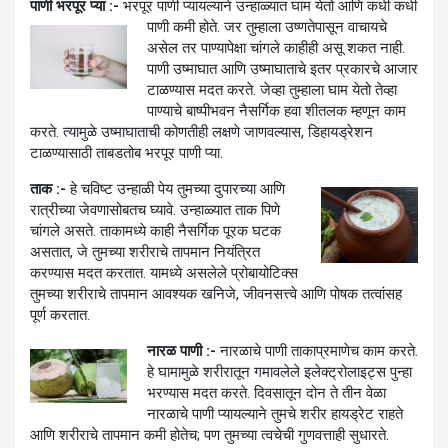
पाणी भरपूर प्या :-
भरपूर पाणी प्यायल्याने उन्हाळ्यात घाम येतो आणि कधी कधी
पाणी कमी होते. जर
तुम्हाला उष्णतेपासून वाचायचे
असेल तर पाण्यापेक्षा चांगले काहीही असू शकत नाही.
पाणी उष्माघात आणि उष्माघाताचे इतर प्रकारचे आजार
टाळण्यास मदत करते. जेव्हा तुम्हाला घाम येतो तेव्हा
पाण्याचे बाष्पीभवन नैसर्गिक हवा शीतलक म्हणून काम
करते. त्यामुळे उष्माघाताची कोणतीही लक्षणे जाणवल्यास, डिहायड्रेशन
टाळण्यासाठी ताबडतोब भरपूर पाणी प्या.
ताक :-
हे चविष्ट उन्हाळी पेय तुमच्या दुपारच्या आणि
रात्रीच्या जेवणासोबतच घ्यावे. उन्हाळ्यात ताक पिणे
चांगले असते. ताकामध्ये काही नैसर्गिक पूरक घटक
असतात, जे तुमच्या शरीराचे तापमान नियंत्रित
करण्यास मदत करतात. यामध्ये असलेले प्रोबायोटिक्स
तुमच्या शरीराचे तापमान आवश्यक खनिजे, जीवनसत्त्वे आणि पोषक तत्वांसह
पूर्ण करतात.
नारळ पाणी :-
नारळाचे पाणी ताकाप्रमाणेच काम करते.
हे घामामुळे शरीरातून गमावलेले इलेक्ट्रोलाइट्स पुन्हा
भरण्यास मदत करते. दिवसातून दोन ते तीन वेळा
नारळाचे पाणी प्यायल्याने तुमचे शरीर हायड्रेट राहते
आणि शरीराचे तापमान कमी होतेच; पण तुमच्या त्वचेची गुणवत्ताही सुधारते.