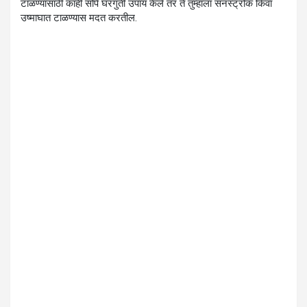
टाळण्यासाठी काही सोपे घरगुती उपाय केले तर ते तुम्हाला सनस्ट्रोक किंवा
उष्माघात टाळण्यास मदत करतील.