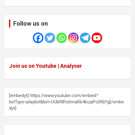
Follow us on
Join us on Youtube | Analyser
[embedyt] https://www.youtube.com/embed?
listType=playlist&list=UUbR8fs6maRb46cjaPoDRjYg[/embe
dyt]