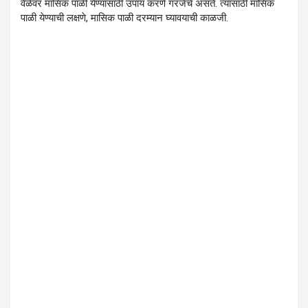
वेळेवर मासिक पाळी येण्यासाठी उपाय करणे गरजेचे असते. त्यासाठी मासिक
पाळी येण्याची लक्षणे, मासिक पाळी दरम्यान घ्यावयाची काळजी.