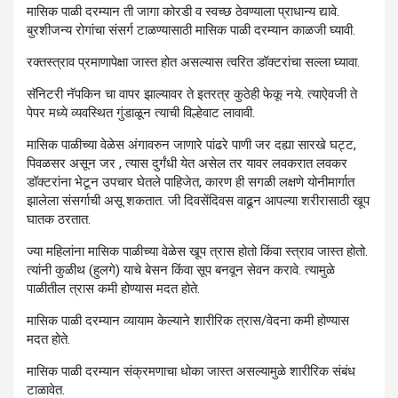
मासिक पाळी दरम्यान ती जागा कोरडी व स्वच्छ ठेवण्याला प्राधान्य द्यावे.
बुरशीजन्य रोगांचा संसर्ग टाळण्यासाठी मासिक पाळी दरम्यान काळजी घ्यावी.
रक्तस्त्राव प्रमाणापेक्षा जास्त होत असल्यास त्वरित डॉक्टरांचा सल्ला घ्यावा.
सॅनिटरी नॅपकिन चा वापर झाल्यावर ते इतरत्र कुठेही फेकू नये. त्याऐवजी ते
पेपर मध्ये व्यवस्थित गुंडाळून त्याची विल्हेवाट लावावी.
मासिक पाळीच्या वेळेस अंगावरुन जाणारे पांढरे पाणी जर दह्या सारखे घट्ट,
पिवळसर असून जर , त्यास दुर्गंधी येत असेल तर यावर लवकरात लवकर
डॉक्टरांना भेटून उपचार घेतले पाहिजेत, कारण ही सगळी लक्षणे योनीमार्गात
झालेला संसर्गाची असू शकतात. जी दिवसेंदिवस वाढून आपल्या शरीरासाठी खूप
घातक ठरतात.
ज्या महिलांना मासिक पाळीच्या वेळेस खूप त्रास होतो किंवा स्त्राव जास्त होतो.
त्यांनी कुळीथ (हुलगे) याचे बेसन किंवा सूप बनवून सेवन करावे. त्यामुळे
पाळीतील त्रास कमी होण्यास मदत होते.
मासिक पाळी दरम्यान व्यायाम केल्याने शारीरिक त्रास/वेदना कमी होण्यास
मदत होते.
मासिक पाळी दरम्यान संक्रमणाचा धोका जास्त असल्यामुळे शारीरिक संबंध
टाळावेत.