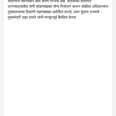
यंत्रणांनी समन्वयाने काम करणे गरजेचे आहे. जलसंपदा विभागाने
धरणसाठ्यातील पाणी सोडण्याबाबत योग्य नियोजन करून संबधित अधिकाऱ्यांना
मुख्यालयाच्या ठिकाणी राहण्याबाबत आदेशित करावे, अशा सुचना राज्याचे
मुख्यमंत्री उद्वव ठाकरे यांनी मान्सूनपूर्व बैठकित केल्या.