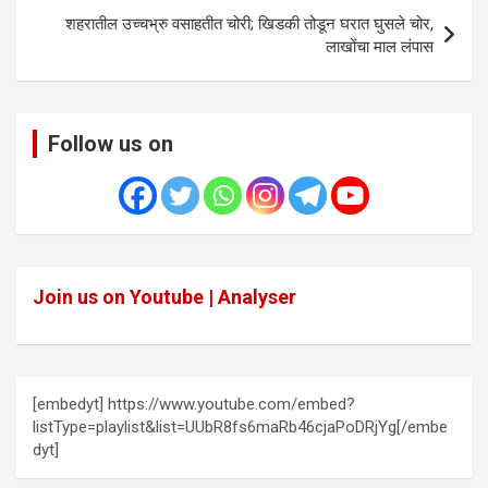
शहरातील उच्चभ्रु वसाहतीत चोरी; खिडकी तोडून घरात घुसले चोर,
लाखोंचा माल लंपास
Follow us on
Join us on Youtube | Analyser
[embedyt] https://www.youtube.com/embed?
listType=playlist&list=UUbR8fs6maRb46cjaPoDRjYg[/embe
dyt]