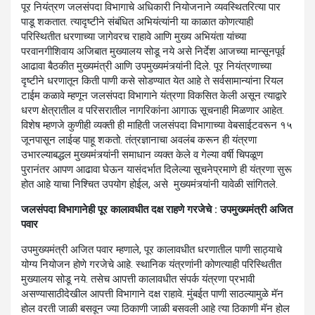
पूर नियंत्रण जलसंपदा विभागाचे अधिकारी नियोजनाने व्यवस्थितरित्या पार
पाडू शकतात. त्यादृष्टीने संबंधित अभियंत्यांनी या काळात कोणत्याही
परिस्थितीत धरणाच्या जागेवरच राहावे आणि मुख्य अभियंता यांच्या
परवानगीशिवाय अजिबात मुख्यालय सोडू नये असे निर्देश आजच्या मान्सूनपूर्व
आढावा बैठकीत मुख्यमंत्री आणि उपमुख्यमंत्र्यांनी दिले. पूर नियंत्रणाच्या
दृष्टीने धरणातून किती पाणी कसे सोडण्यात येत आहे ते सर्वसामान्यांना रियल
टाईम कळावे म्हणून जलसंपदा विभागाने यंत्रणा विकसित केली असून त्याद्वारे
धरण क्षेत्रातील व परिसरातील नागरिकांना आगाऊ सूचनाही मिळणार आहेत.
विशेष म्हणजे कुणीही व्यक्ती ही माहिती जलसंपदा विभागाच्या वेबसाईटवरून १५
जूनपासून लाईव्ह पाहू शकतो. तंत्रज्ञानाचा अवलंब करून ही यंत्रणा
उभारल्याबद्धल मुख्यमंत्र्यांनी समाधान व्यक्त केले व गेल्या वर्षी चिपळूण
पुरानंतर आपण आढावा घेऊन यासंदर्भात दिलेल्या सूचनेप्रमाणे ही यंत्रणा सुरू
होत आहे याचा निश्चित उपयोग होईल, असे मुख्यमंत्र्यांनी यावेळी सांगितले.
जलसंपदा विभागानेही पूर कालावधीत दक्ष राहणे गरजेचे : उपमुख्यमंत्री अजित
पवार
उपमुख्यमंत्री अजित पवार म्हणाले, पूर कालावधीत धरणातील पाणी साठ्याचे
योग्य नियोजन होणे गरजेचे आहे. स्थानिक यंत्रणांनी कोणत्याही परिस्थितीत
मुख्यालय सोडू नये. तसेच आपत्ती कालावधीत संपर्क यंत्रणा प्रभावी
असण्यासाठीदेखील आपत्ती विभागाने दक्ष राहावे. मुंबईत पाणी साठल्यामुळे मॅन
होल वरती जाळी बसवून ज्या ठिकाणी जाळी बसवली आहे त्या ठिकाणी मॅन होल