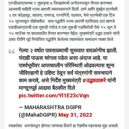
एनडीआरएफच्या ९ तुकड्या ७ जिल्ह्यांमध्ये अगोदरपासून तैनात करण्यात
आल्याची माहिती राज्य आपत्ती व्यवस्थापनाने दिली. ठाणे आणि मुंबईत प्रत्येकी
२ तर कोल्हापूर, सातारा, रायगड, रत्नागिरी, पालघर, येथे प्रत्येकी एक टिम
१५ जूनपासून पोहोचतील. याच पद्धतीने राज्य आपत्ती प्रतिसाद दल म्हणजे
एसडीआरएफची एक तुकडी नांदेड व एक तुकडी गडचिरोली येथे १५ जून ते
१५ सप्टेंबर या कालावधीत तैनात करण्यात येईल. मुख्यमंत्री उद्धव ठाकरे यांनी
अशा रीतीने पूर्व नियोजित पद्धतीने केलेल्या व्यवस्थेवर समाधान व्यक्त केले.
गेल्या २ वर्षात पावसाळ्याची सुरूवात वादळांनीच झाली.
यंदाही पाऊस चांगला पडेल असा अंदाज आहे. या
पार्श्वभूमीवर आपत्कालीन परिस्थिती ओढवल्यास शून्य
जीवितहानी हे उद्दिष्ट ठेवून सर्व यंत्रणांनी समन्वयाने
काम करावे, असे निर्देश मुख्यमंत्री
#उद्धवठाकरे
यांनी
मान्सूनपूर्व आढावा बैठकीत दिले
pic.twitter.com/Yl1E23cVqn
— MAHARASHTRA DGIPR
(@MahaDGIPR)
May 31, 2022
त्याबरोबर धरणांमधून होणारा पाण्याचा विसर्ग हा नेहमीच महत्त्वाचा मुद्दा असतो.