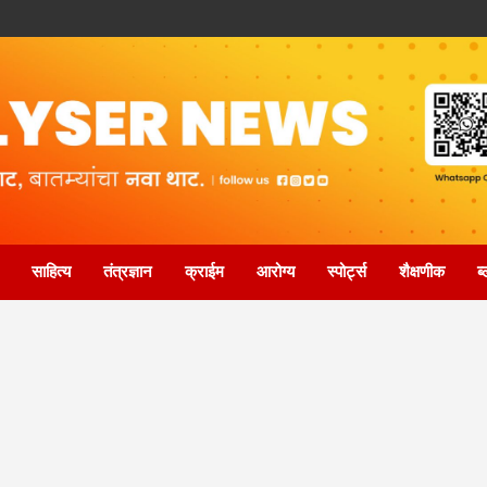
साहित्य
तंत्रज्ञान
क्राईम
आरोग्य
स्पोर्ट्स
शैक्षणीक
ब