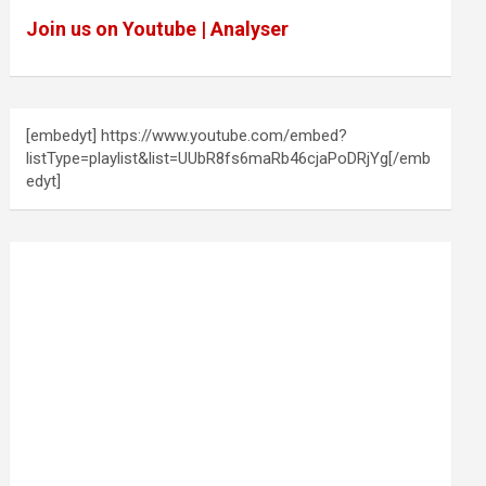
Join us on Youtube | Analyser
[embedyt] https://www.youtube.com/embed?
listType=playlist&list=UUbR8fs6maRb46cjaPoDRjYg[/emb
edyt]