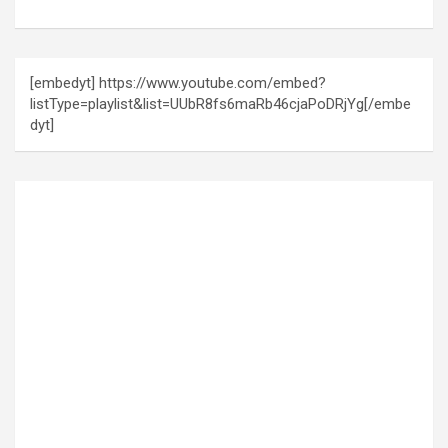
[embedyt] https://www.youtube.com/embed?
listType=playlist&list=UUbR8fs6maRb46cjaPoDRjYg[/embe
dyt]