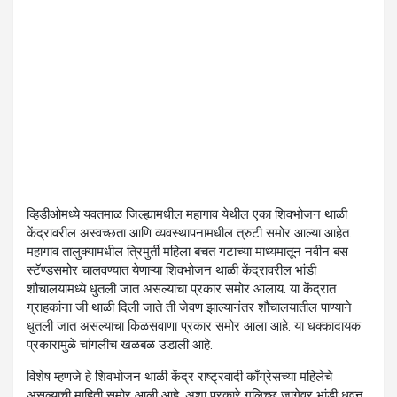
व्हिडीओमध्ये यवतमाळ जिल्ह्यामधील महागाव येथील एका शिवभोजन थाळी
केंद्रावरील अस्वच्छता आणि व्यवस्थापनामधील त्रुटी समोर आल्या आहेत.
महागाव तालुक्यामधील त्रिमुर्ती महिला बचत गटाच्या माध्यमातून नवीन बस
स्टॅण्डसमोर चालवण्यात येणाऱ्या शिवभोजन थाळी केंद्रावरील भांडी
शौचालयामध्ये धुतली जात असल्याचा प्रकार समोर आलाय. या केंद्रात
ग्राहकांना जी थाळी दिली जाते ती जेवण झाल्यानंतर शौचालयातील पाण्याने
धुतली जात असल्याचा किळसवाणा प्रकार समोर आला आहे. या धक्कादायक
प्रकारामुळे चांगलीच खळबळ उडाली आहे.
विशेष म्हणजे हे शिवभोजन थाळी केंद्र राष्ट्रवादी काँग्रेसच्या महिलेचे
असल्याची माहिती समोर आली आहे. अशा प्रकारे गलिच्छ जागेवर भांडी धुवून