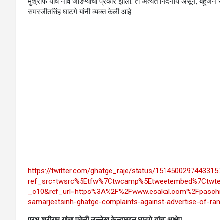
मुश्रीफ यांचे नाव जोडण्याचा प्रकार झाला. तो अत्यंत निंदनीय असून, बहुजन 
समरजीतसिंह घाटगे यांनी व्यक्त केली आहे.
https://twitter.com/ghatge_raje/status/1514500297443315
ref_src=twsrc%5Etfw%7Ctwcamp%5Etweetembed%7Ctwt
_c10&ref_url=https%3A%2F%2Fwww.esakal.com%2Fpaschim
samarjeetsinh-ghatge-complaints-against-advertise-of-r
प्रभू श्रीराम यांचा एकेरी उल्लेख केल्याबद्दल घाटगे यांचा आक्षेप