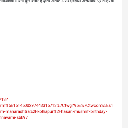
समाजाच्या भावना दुखावणारे हे कृत्य अत्यंत असंवेदनशील असल्याची प्रतिक्रिया
713?
erm%5E1514500297443315713%7Ctwgr%5E%7Ctwcon%5Es1
-maharashtra%2Fkolhapur%2Fhasan-mushrif-birthday-
amnavami-sbk97