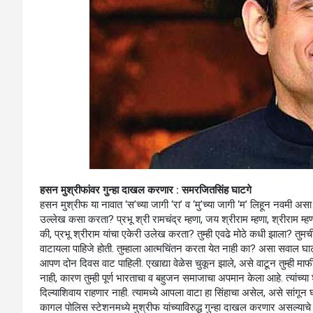
हसन मुश्रीफांवर गुन्हा दाखल करणार : समरजितसिंह घाटगे
हसन मुश्रीफ या नावात ‘स’च्या जागी ‘रा’ व ‘मु’च्या जागी ‘म’ लिहून नवमी अस
उल्लेख कसा करता? प्रभू श्री रामचंद्र म्हणा, जय श्रीराम म्हणा, श्रीराम म
की, प्रभू श्रीराम यांचा एकेरी उलेख करता? तुम्ही एवढे मोठे कधी झाला? तुम
वाटायला पाहिजे होती. तुम्हाला आत्मचिंतन करता येत नाही का? असा सवाल घाट
आपण दोन दिवस वाट पाहिली. एखाद्या वेळेस चुकून झाले, असे वाटून तुम्ही मा
नाही, कारण तुम्ही पूर्ण भारताचा व बहुजन समाजाचा अपमान केला आहे. त्यांच्या
दिल्याशिवाय राहणार नाही. त्यामध्ये आपला वाटा हा सिंहाचा असेल, असे सांगून 
कागल पोलिस स्टेशनमध्ये मुश्रीफ यांच्याविरुद्ध गुन्हा दाखल करणार असल्याचे 