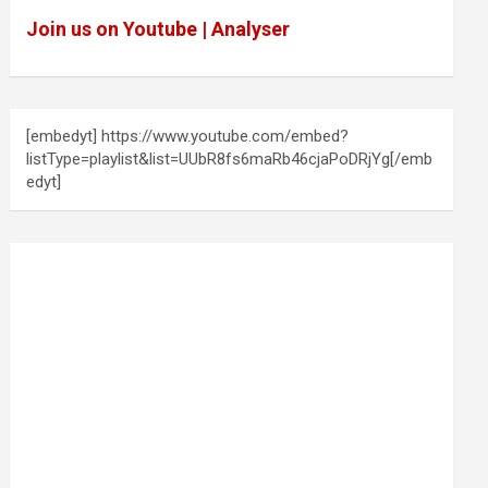
Join us on Youtube | Analyser
[embedyt] https://www.youtube.com/embed?
listType=playlist&list=UUbR8fs6maRb46cjaPoDRjYg[/emb
edyt]