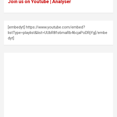
Join us on Youtube | Analyser
[embedyt] https://www.youtube.com/embed?
listType=playlist&list=UUbR8fs6maRb46cjaPoDRjYg[/embe
dyt]