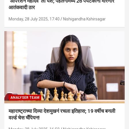
‘ऑपरेशन महादेव’ ला यश; पहलगामध्ये 26 पर्यटकांना मारणारे
आतंकवादी ठार
Monday, 28 July 2025, 17:40
Nishigandha Kshirsagar
ANALYSER TEAM
महाराष्ट्राच्या दिव्या देशमुखनं रचला इतिहास; 19 वर्षीच बनली
वर्ल्ड चेस चँपियन!