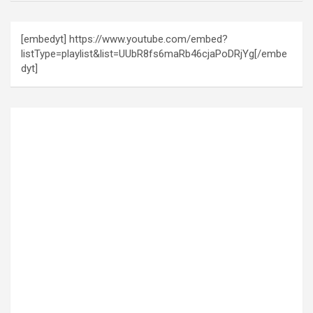
[embedyt] https://www.youtube.com/embed?
listType=playlist&list=UUbR8fs6maRb46cjaPoDRjYg[/embe
dyt]