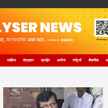
साहित्य
तंत्रज्ञान
क्राईम
आरोग्य
स्पोर्ट्स
शैक्षणीक
ब