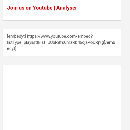
Join us on Youtube | Analyser
[embedyt] https://www.youtube.com/embed?
listType=playlist&list=UUbR8fs6maRb46cjaPoDRjYg[/emb
edyt]