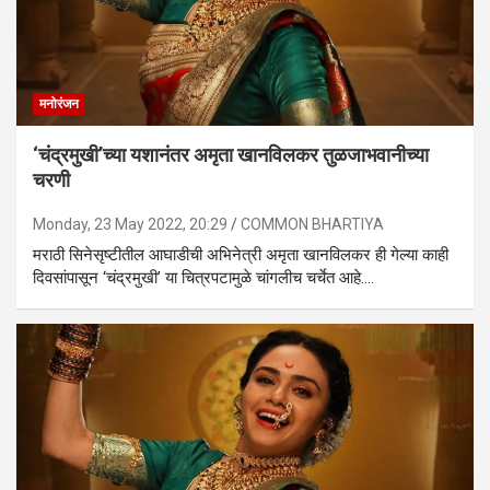
मनोरंजन
‘चंद्रमुखी’च्या यशानंतर अमृता खानविलकर तुळजाभवानीच्या
चरणी
Monday, 23 May 2022, 20:29
COMMON BHARTIYA
मराठी सिनेसृष्टीतील आघाडीची अभिनेत्री अमृता खानविलकर ही गेल्या काही
दिवसांपासून ‘चंद्रमुखी’ या चित्रपटामुळे चांगलीच चर्चेत आहे.…