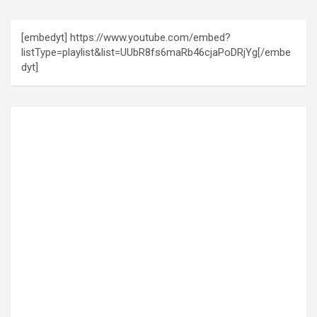
[embedyt] https://www.youtube.com/embed?
listType=playlist&list=UUbR8fs6maRb46cjaPoDRjYg[/embe
dyt]