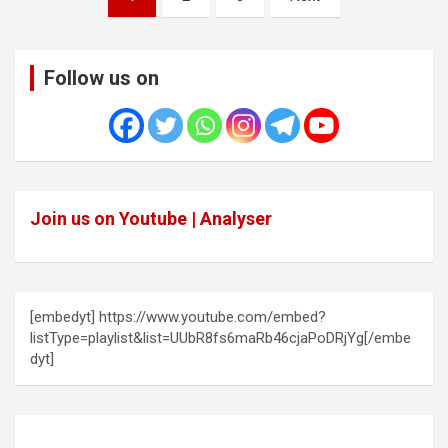
pagination
Follow us on
Join us on Youtube | Analyser
[embedyt] https://www.youtube.com/embed?
listType=playlist&list=UUbR8fs6maRb46cjaPoDRjYg[/embe
dyt]