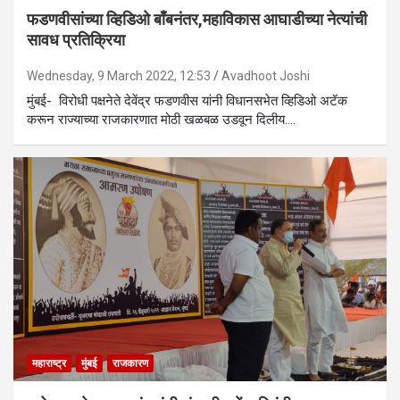
फडणवीसांच्या व्हिडिओ बाँबनंतर,महाविकास आघाडीच्या नेत्यांची
सावध प्रतिक्रिया
Wednesday, 9 March 2022, 12:53
Avadhoot Joshi
मुंबई- विरोधी पक्षनेते देवेंद्र फडणवीस यांनी विधानसभेत व्हिडिओ अटॅक
करून राज्याच्या राजकारणात मोठी खळबळ उडवून दिलीय.…
महाराष्ट्र
मुंबई
राजकारण