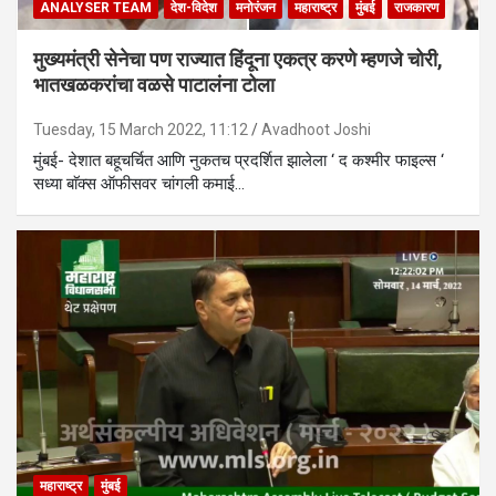
ANALYSER TEAM
देश-विदेश
मनोरंजन
महाराष्ट्र
मुंबई
राजकारण
मुख्यमंत्री सेनेचा पण राज्यात हिंदूना एकत्र करणे म्हणजे चोरी,
भातखळकरांचा वळसे पाटालंना टोला
Tuesday, 15 March 2022, 11:12
Avadhoot Joshi
मुंबई- देशात बहूचर्चित आणि नुकतच प्रदर्शित झालेला ‘ द कश्मीर फाइल्स ‘
सध्या बाॅक्स ऑफीसवर चांगली कमाई…
महाराष्ट्र
मुंबई