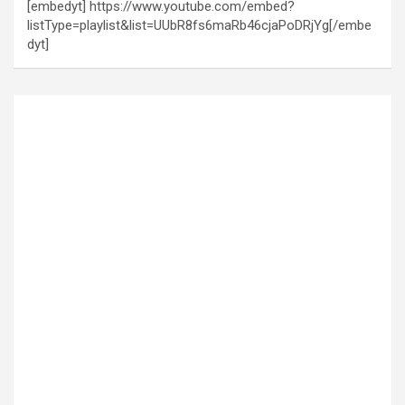
[embedyt] https://www.youtube.com/embed?
listType=playlist&list=UUbR8fs6maRb46cjaPoDRjYg[/embe
dyt]