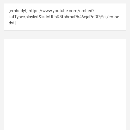
[embedyt] https://www.youtube.com/embed?
listType=playlist&list=UUbR8fs6maRb46cjaPoDRjYg[/embe
dyt]