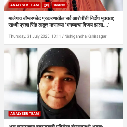
ANALYSER TEAM
मुंबई
राजकारण
मालेगाव बॉम्बस्फोट प्रकरणातील सर्व आरोपींची निर्दोष मुक्तता;
साध्वी प्रज्ञा सिंह ठाकूर म्हणाल्या ‘भगव्याचा विजय झाला….’
Thursday, 31 July 2025, 13:11
Nishigandha Kshirsagar
ANALYSER TEAM
अल कायद्याच्या दहशतवादी महिलेला बंगरूळमध्ये अटक;