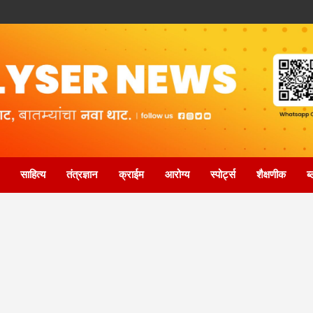
साहित्य
तंत्रज्ञान
क्राईम
आरोग्य
स्पोर्ट्स
शैक्षणीक
ब