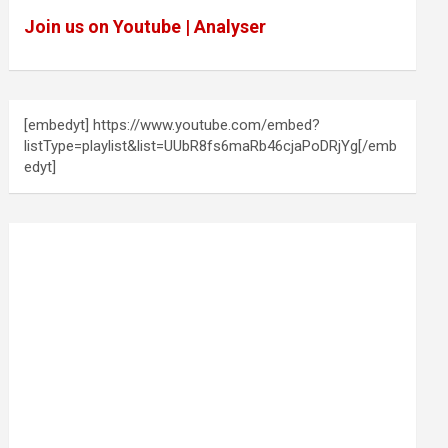
Join us on Youtube | Analyser
[embedyt] https://www.youtube.com/embed?
listType=playlist&list=UUbR8fs6maRb46cjaPoDRjYg[/emb
edyt]