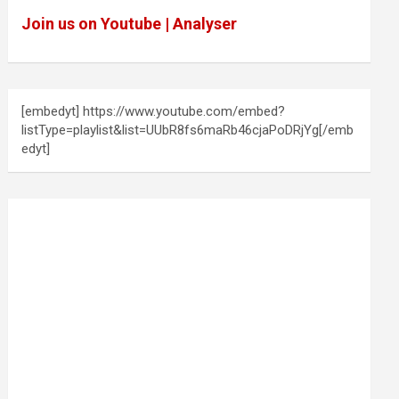
Join us on Youtube | Analyser
[embedyt] https://www.youtube.com/embed?
listType=playlist&list=UUbR8fs6maRb46cjaPoDRjYg[/emb
edyt]