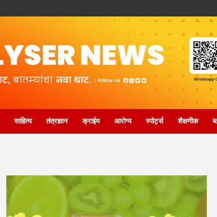
साहित्य
तंत्रज्ञान
क्राईम
आरोग्य
स्पोर्ट्स
शैक्षणीक
ब